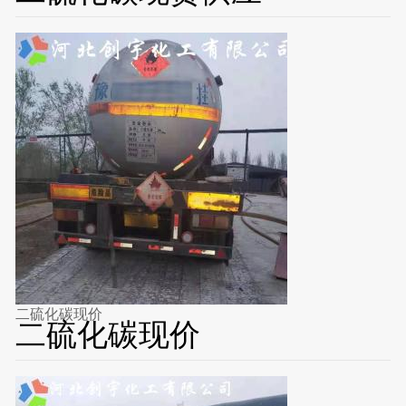
二硫化碳现价
二硫化碳现价