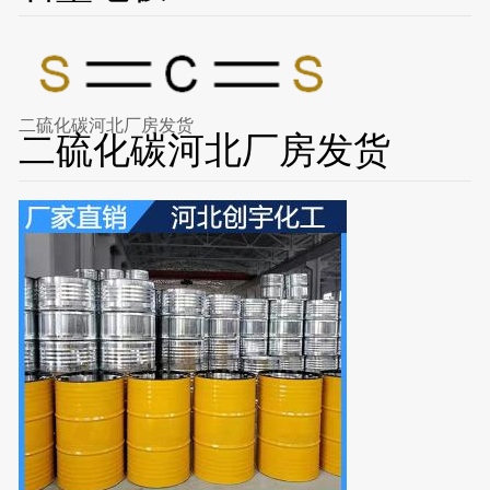
二硫化碳河北厂房发货
二硫化碳河北厂房发货