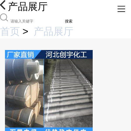
产品展厅
搜索
首页
>
产品展厅