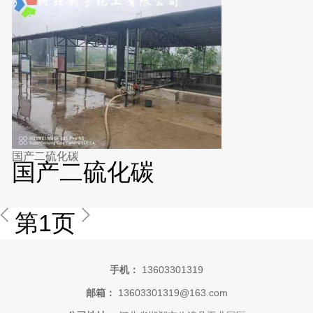
国产二硫化碳
国产二硫化碳
第1页
手机：
13603301319
邮箱：
13603301319@163.com